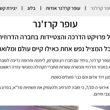
פר קרז'נר
עופר קרז'נר אודות
בלוג
יצירת קש
עופר קרז'נר
 פרויקט הדרכה והצטיידות בחברה הדרוזי
ל המציל נפש אחת כאילו קיים עולם ומלואו
חי 7/10 נרתם עופר קרז'נר, ביחד עם חברו רון צוקרמן, ליוזמה ותרומה נדיבה 
 במגזר הדרוזי והכשרת עשרות מחברי הקהילה כמגישי עזרה ראשונה
גן דוד אדום והם כבר פועלים בשטח.
יוזמה זו הינה חלק מלקחי אירועי ה-7/10, כי חובה להרחיב ולהעמיק את תשתיות מד"
בי חירום.